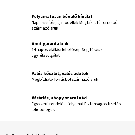
Folyamatosan bővülő kínálat
Napi frissítés, új modellek Megbízható forrásból
származó áruk
Amit garantálunk
14 napos elállási lehetőség Segítőkész
ügyfélszolgálat
Valós készlet, valós adatok
Megbízható forrásból származó áruk
Vásárlás, ahogy szeretnéd
Egyszerű rendelési folyamat Biztonságos fizetési
lehetőségek
L
á