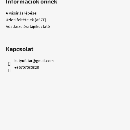
Információk önnek
b
l
A vásárlás lépései
é
Üzleti feltételek (ÁSZF)
c
Adatkezelési tájékoztató
Kapcsolat
kutyufutar
@
gmail.com
+36707030829