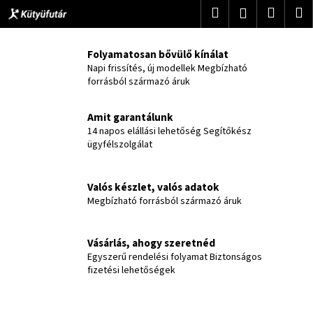
K
Ugrás
Keresés
Kosár
M
Bejelentke
a
o
fő
Vissza
Vissza
s
tartalomhoz
Folyamatosan bővülő kínálat
á
Napi frissítés, új modellek Megbízható
M
r
forrásból származó áruk
i
t
Amit garantálunk
k
14 napos elállási lehetőség Segítőkész
ügyfélszolgálat
e
r
e
Valós készlet, valós adatok
s
Megbízható forrásból származó áruk
?
Vásárlás, ahogy szeretnéd
Egyszerű rendelési folyamat Biztonságos
fizetési lehetőségek
KERESÉS