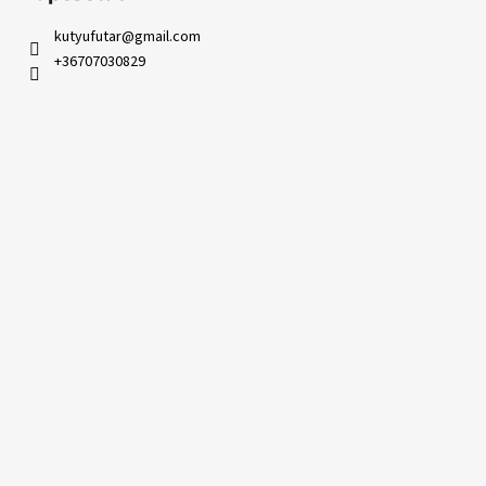
kutyufutar
@
gmail.com
+36707030829