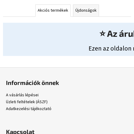
Akciós termékek
Újdonságok
⭐ Az áru
Ezen az oldalon 
L
á
Információk önnek
b
l
A vásárlás lépései
é
Üzleti feltételek (ÁSZF)
c
Adatkezelési tájékoztató
Kapcsolat