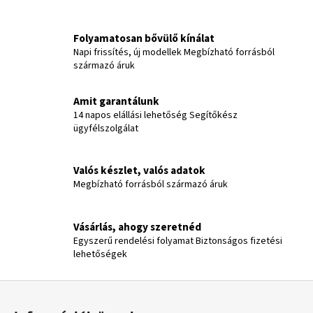
Folyamatosan bővülő kínálat
Napi frissítés, új modellek Megbízható forrásból
származó áruk
Amit garantálunk
14 napos elállási lehetőség Segítőkész
ügyfélszolgálat
Valós készlet, valós adatok
Megbízható forrásból származó áruk
Vásárlás, ahogy szeretnéd
Egyszerű rendelési folyamat Biztonságos fizetési
lehetőségek
L
á