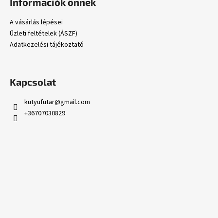
Információk önnek
b
l
A vásárlás lépései
é
Üzleti feltételek (ÁSZF)
c
Adatkezelési tájékoztató
Kapcsolat
kutyufutar
@
gmail.com
+36707030829