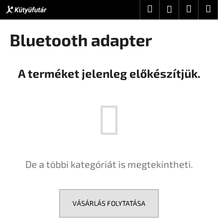
K
Ugrás
Keresés
Kosár
M
Bejelentke
a
o
fő
Vissza
Vissza
s
tartalomhoz
Bluetooth adapter
á
M
r
i
A terméket jelenleg előkészítjük.
t
k
e
r
e
s
?
De a többi kategóriát is megtekintheti.
VÁSÁRLÁS FOLYTATÁSA
KERESÉS